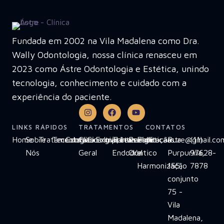
Fundada em 2002 na Vila Madalena como Dra.
Wally Odontologia, nossa clínica renasceu em
2023 como Ástre Odontologia e Estética, unindo
tecnologia, conhecimento e cuidado com a
experiência do paciente.
LINKS RÁPIDOS
TRATAMENTOS
CONTATOS
Home
Sobre
Tratamentos
Tecnologias
Contato
Clínica
Cirurgias
Extrações
Implante
Tratamento
Invisalign
Reabilitação
Estética
clinicaastre@gmail.co
Rua
(11)
Nós
Geral
Endodôntico
Oral
e
Purpurina,
97628-
Harmonização
155,
7878
conjunto
75 -
Vila
Madalena,