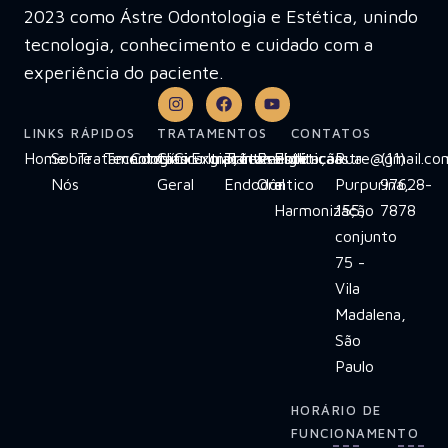
2023 como Ástre Odontologia e Estética, unindo
tecnologia, conhecimento e cuidado com a
experiência do paciente.
LINKS RÁPIDOS
TRATAMENTOS
CONTATOS
Home
Sobre
Tratamentos
Tecnologias
Contato
Clínica
Cirurgias
Extrações
Implante
Tratamento
Invisalign
Reabilitação
Estética
clinicaastre@gmail.co
Rua
(11)
Nós
Geral
Endodôntico
Oral
e
Purpurina,
97628-
Harmonização
155,
7878
conjunto
75 -
Vila
Madalena,
São
Paulo
HORÁRIO DE
FUNCIONAMENTO