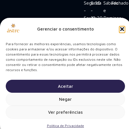
Segunda
8:30
Sábado
Fechado
-
-
e
Sexta:
18:30
Domingo:
Cuidando do Seu
Gerenciar o consentimento
Sorriso
Bem-Estar
e
Para fornecer as melhores experiências, usamos tecnologias como
cookies para armazenar e/ou acessar informações do dispositivo. O
consentimento para essas tecnologias nos permitirá processar dados
como comportamento de navegação ou IDs exclusivos neste site. Não
Política de Privacidade
© Clínica Ástre –
consentir ou retirar o consentimento pode afetar negativamente certos
Todos os direitos
recursos e funções.
Termos de Uso
reservados
Mapa do Site
Aceitar
Negar
Ver preferências
Política de Privacidade