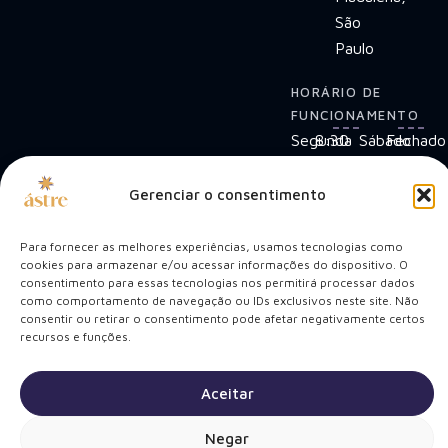
São
Paulo
HORÁRIO DE
FUNCIONAMENTO
Segunda
8:30
Sábado
Fechado
-
-
e
Sexta:
18:30
Domingo:
Gerenciar o consentimento
Cuidando do Seu
Para fornecer as melhores experiências, usamos tecnologias como
Sorriso
Bem-Estar
cookies para armazenar e/ou acessar informações do dispositivo. O
e
consentimento para essas tecnologias nos permitirá processar dados
como comportamento de navegação ou IDs exclusivos neste site. Não
consentir ou retirar o consentimento pode afetar negativamente certos
recursos e funções.
Política de Privacidade
© Clínica Ástre –
Todos os direitos
Termos de Uso
Aceitar
reservados
Mapa do Site
Negar