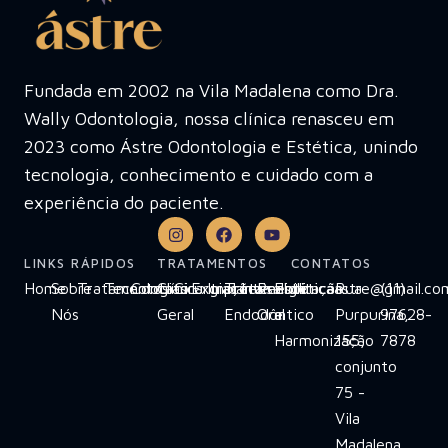
Fundada em 2002 na Vila Madalena como Dra.
Wally Odontologia, nossa clínica renasceu em
2023 como Ástre Odontologia e Estética, unindo
tecnologia, conhecimento e cuidado com a
experiência do paciente.
LINKS RÁPIDOS
TRATAMENTOS
CONTATOS
Home
Sobre
Tratamentos
Tecnologias
Contato
Clínica
Cirurgias
Extrações
Implante
Tratamento
Invisalign
Reabilitação
Estética
clinicaastre@gmail.co
Rua
(11)
Nós
Geral
Endodôntico
Oral
e
Purpurina,
97628-
Harmonização
155,
7878
conjunto
75 -
Vila
Madalena,