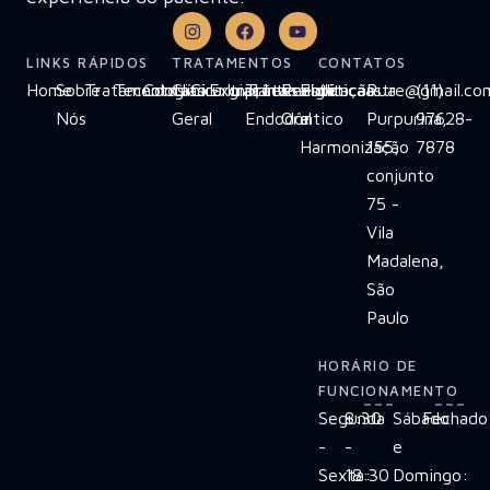
LINKS RÁPIDOS
TRATAMENTOS
CONTATOS
Home
Sobre
Tratamentos
Tecnologias
Contato
Clínica
Cirurgias
Extrações
Implante
Tratamento
Invisalign
Reabilitação
Estética
clinicaastre@gmail.co
Rua
(11)
Nós
Geral
Endodôntico
Oral
e
Purpurina,
97628-
Harmonização
155,
7878
conjunto
75 -
Vila
Madalena,
São
Paulo
HORÁRIO DE
FUNCIONAMENTO
Segunda
8:30
Sábado
Fechado
-
-
e
Sexta:
18:30
Domingo: