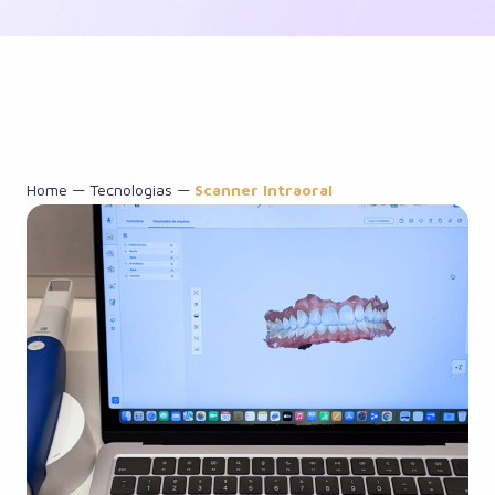
Home
—
Tecnologias
—
Scanner Intraoral