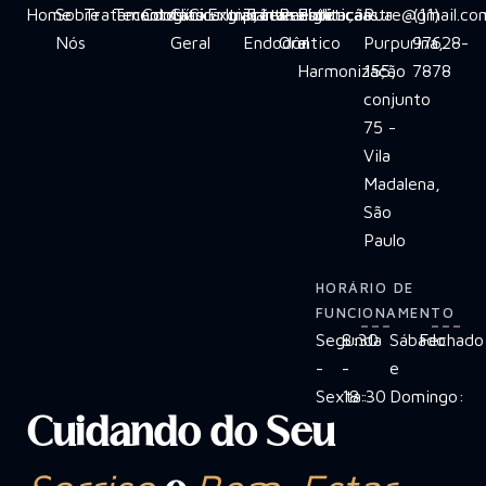
Home
Sobre
Tratamentos
Tecnologias
Contato
Clínica
Cirurgias
Extrações
Implante
Tratamento
Invisalign
Reabilitação
Estética
clinicaastre@gmail.co
Rua
(11)
Nós
Geral
Endodôntico
Oral
e
Purpurina,
97628-
Harmonização
155,
7878
conjunto
75 -
Vila
Madalena,
São
Paulo
HORÁRIO DE
FUNCIONAMENTO
Segunda
8:30
Sábado
Fechado
-
-
e
Sexta:
18:30
Domingo:
Cuidando do Seu