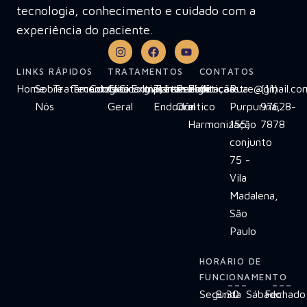
tecnologia, conhecimento e cuidado com a
experiência do paciente.
LINKS RÁPIDOS
TRATAMENTOS
CONTATOS
Home
Sobre
Tratamentos
Tecnologias
Contato
Clínica
Cirurgias
Extrações
Implante
Tratamento
Invisalign
Reabilitação
Estética
clinicaastre@gmail.co
Rua
(11)
Nós
Geral
Endodôntico
Oral
e
Purpurina,
97628-
Harmonização
155,
7878
conjunto
75 -
Vila
Madalena,
São
Paulo
HORÁRIO DE
FUNCIONAMENTO
Segunda
8:30
Sábado
Fechado