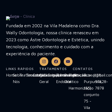
Fundada em 2002 na Vila Madalena como Dra.
Wally Odontologia, nossa clínica renasceu em
2023 como Ástre Odontologia e Estética, unindo
tecnologia, conhecimento e cuidado com a
experiência do paciente.
LINKS RÁPIDOS
TRATAMENTOS
CONTATOS
Home
Sobre
Tratamentos
Tecnologias
Contato
Clínica
Cirurgias
Extrações
Implante
Tratamento
Invisalign
Reabilitação
Estética
clinicaastre@gmail.co
Rua
(11)
Nós
Geral
Endodôntico
Oral
e
Purpurina,
97628-
Harmonização
155,
7878
conjunto
75 -
Vila