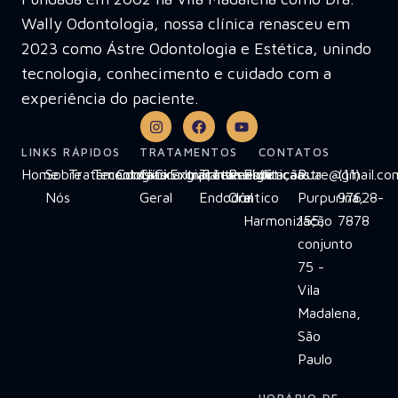
Wally Odontologia, nossa clínica renasceu em
2023 como Ástre Odontologia e Estética, unindo
tecnologia, conhecimento e cuidado com a
experiência do paciente.
LINKS RÁPIDOS
TRATAMENTOS
CONTATOS
Home
Sobre
Tratamentos
Tecnologias
Contato
Clínica
Cirurgias
Extrações
Implante
Tratamento
Invisalign
Reabilitação
Estética
clinicaastre@gmail.co
Rua
(11)
Nós
Geral
Endodôntico
Oral
e
Purpurina,
97628-
Harmonização
155,
7878
conjunto
75 -
Vila
Madalena,
São
Paulo